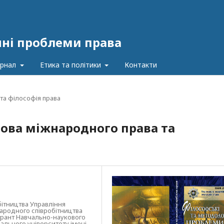
чні проблеми права
урнал
Етика та політики
Контакти
та філософія права
ова міжнародного права та
бітництва Управління
народного співробітництва
странт Навчально-наукового
ального університету імені