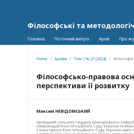
Філософські та методологі
Головна
Поточний випуск
Архів
Про ж
Home
/
Архіви
/
Том 1 № 27 (2024)
/
Філософія 
Філософсько-правова осн
перспективи її розвитку
Максим НЕВІДОМСЬКИЙ
провідний спеціаліст відділу міжнародного співро
комунікацій Конституційного Суду України та між
Секретаріату Конституційного Суду України, магі
інституту міжнародних відносин Київського націон