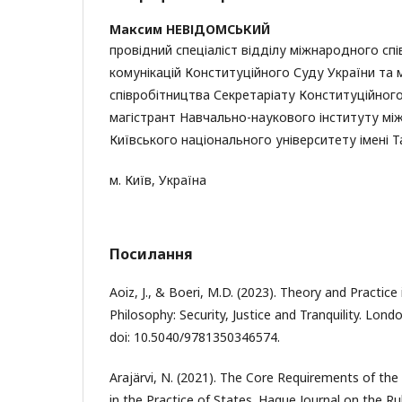
Максим НЕВІДОМСЬКИЙ
провідний спеціаліст відділу міжнародного сп
комунікацій Конституційного Суду України та
співробітництва Секретаріату Конституційного
магістрант Навчально-наукового інституту мі
Київського національного університету імені 
м. Київ, Україна
Посилання
Aoiz, J., & Boeri, M.D. (2023). Theory and Practice 
Philosophy: Security, Justice and Tranquility. Lon
doi: 10.5040/9781350346574.
Arajärvi, N. (2021). The Core Requirements of the
in the Practice of States. Hague Journal on the Ru