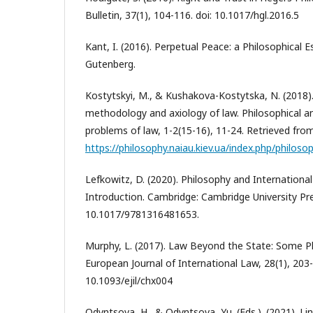
Bulletin, 37(1), 104-116. doi: 10.1017/hgl.2016.5
Kant, I. (2016). Perpetual Peace: a Philosophical 
Gutenberg.
Kostytskyi, M., & Kushakova-Kostytska, N. (2018)
methodology and axiology of law. Philosophical 
problems of law, 1-2(15-16), 11-24. Retrieved fro
https://philosophy.naiau.kiev.ua/index.php/philos
Lefkowitz, D. (2020). Philosophy and International 
Introduction. Cambridge: Cambridge University Pre
10.1017/9781316481653.
Murphy, L. (2017). Law Beyond the State: Some Ph
European Journal of International Law, 28(1), 203-
10.1093/ejil/chx004
Odyntsova, H., & Odyntsova, Yu. (Eds.). (2021). Li