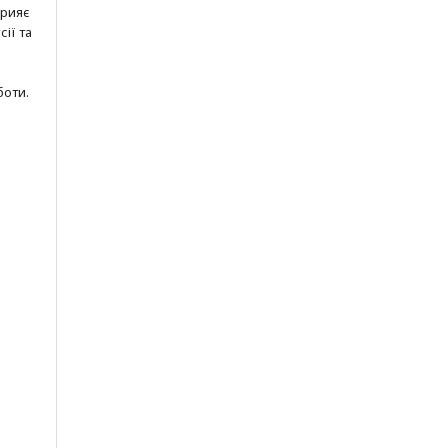
прияє
ії та
боти.