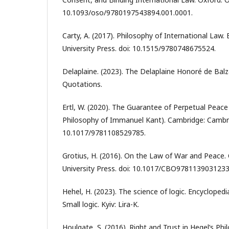
10.1093/oso/9780197543894.001.0001.
Carty, A. (2017). Philosophy of International Law.
University Press. doi: 10.1515/9780748675524.
Delaplaine. (2023). The Delaplaine Honoré de Balza
Quotations.
Ertl, W. (2020). The Guarantee of Perpetual Peace
Philosophy of Immanuel Kant). Cambridge: Cambrid
10.1017/9781108529785.
Grotius, H. (2016). On the Law of War and Peace
University Press. doi: 10.1017/CBO9781139031233
Hehel, H. (2023). The science of logic. Encyclopedi
Small logic. Kyiv: Lira-K.
Houlgate, S. (2016). Right and Trust in Hegel’s Phi