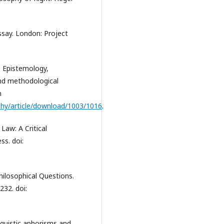
Essay. London: Project
. Epistemology,
and methodological
m
ophy/article/download/1003/1016
.
Law: A Critical
ss. doi:
ilosophical Questions.
232. doi:
nguistic aphorisms and