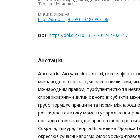
Тараса Шевченка
м. Київ, Україна
https://orcid.org/0009-0007-8799-7606
https://doi.org/10.33270/01242702.117
DOI:
Анотація
Анотація.
Актуальність дослідження філософ
міжнародного права зумовлена викликами, які
міжнародним правом, турбулентністю та невиз
спровокованими діями одного із суб’єктів між
грубо порушує принципи та норми міжнародно
розглядає тематику моменту зародження філ
поглядів на міжнародне право, їхнього розвитк
Сократа, Епікура, Георга Вільгельма Фрідріха Г
окреслює сучасні напрями філософсько-правово