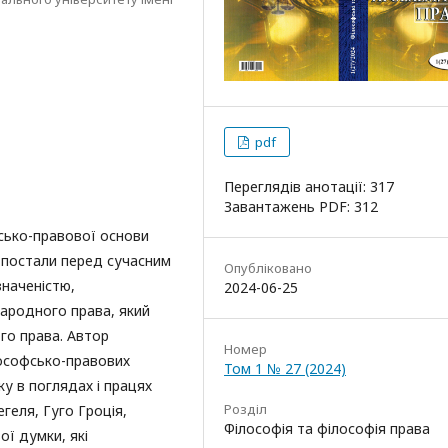
pdf
Переглядів анотації: 317
Завантажень PDF: 312
сько-правової основи
 постали перед сучасним
Опубліковано
наченістю,
2024-06-25
народного права, який
го права. Автор
Номер
ософсько-правових
Том 1 № 27 (2024)
у в поглядах і працях
Розділ
егеля, Гуго Гроція,
Філософія та філософія права
ї думки, які