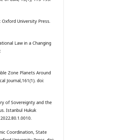
 Oxford University Press.
national Law in a Changing
:
able Zone Planets Around
l Journal,161(1). doi:
ry of Sovereignty and the
us. Istanbul Hukuk
2022.80.1.0010.
mic Coordination, State
ford University Press. doi: