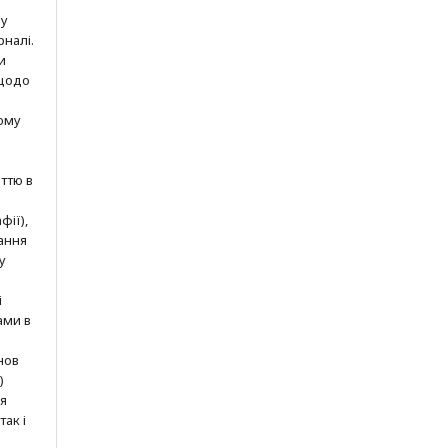
шу
рналі.
и
 щодо
ому
ттю в
фії),
ання
у
і
ами в
нов
)
ня
так і