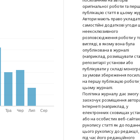
оригінальної роботи та пер
публікацію статті в цьому жу
Автори мають право укладат
самостійні додаткові угоди
неексклюзивного
розповсюдження роботи у т
вигляді, в якому вона була
опублікована в журналі
(наприклад, розміщувати ста
репозитарії установи або
публікувати у складі моногра
за умови збереження посил
на першу публікацію роботи 
цьому журналі.
Політика журналу дає змогу 
заохочує розміщення автор
Інтернеті (наприклад, у
електронних сховищах уста
або на особистих веб-сайтах
рукопису статті як до подан
цього рукопису до редакції, 
під час його редакційного