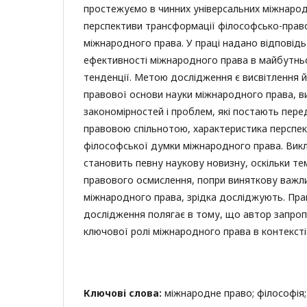
простежуємо в чинних універсальних міжнарод
перспективи трансформації філософсько-пра
міжнародного права. У праці надано відповід
ефективності міжнародного права в майбутньо
тенденції. Метою дослідження є висвітлення й
правової основи науки міжнародного права, в
закономірностей і проблем, які постають пер
правовою спільнотою, характеристика перспе
філософської думки міжнародного права. Вик
становить певну наукову новизну, оскільки т
правового осмислення, попри виняткову важли
міжнародного права, зрідка досліджують. Пра
дослідження полягає в тому, що автор запро
ключової ролі міжнародного права в контексті
Ключові слова:
міжнародне право; філософія;