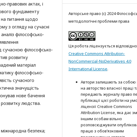
но-правових актах, і
вового фундаменту
Авторське право (c) 2024 Філософсь
ь на питання щодо
методологічні проблеми права
му з огляду на сучасні
 аналіз філософсько-
иявлення
Ця робота ліцензується відповідно
ед сучасною філософсько-
Creative Commons Attribution-
ктив розвитку
NonCommercial-NoDerivatives 4.0
ладений матеріал
International License
.
ематику філософсько-
вість сучасного
Автори залишають за собою
ктична значущість
на авторство власної праці т
передають журналу право п
понував нове бачення
публікації цієї роботи на ум
 розвитку людства.
ліцензії Creative Commons
Attribution License, яка дає з
іншим особам вільно
розповсюджувати опубліков
 міжнародна безпека;
працю з обов’язковим
посиланням на авторів