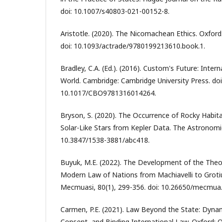
doi: 10.1007/s40803-021-00152-8.
Aristotle. (2020). The Nicomachean Ethics. Oxford:
doi: 10.1093/actrade/9780199213610.book.1.
Bradley, C.A. (Ed.). (2016). Custom's Future: Inter
World. Cambridge: Cambridge University Press. doi
10.1017/CBO9781316014264.
Bryson, S. (2020). The Occurrence of Rocky Habit
Solar-Like Stars from Kepler Data. The Astronomica
10.3847/1538-3881/abc418.
Buyuk, M.E. (2022). The Development of the Theo
Modern Law of Nations from Machiavelli to Groti
Mecmuasi, 80(1), 299-356. doi: 10.26650/mecmua.
Carmen, P.E. (2021). Law Beyond the State: Dyna
Consent, and Binding International Law. Oxford: Ox