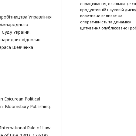
опрацювання, оскільки це с
продуктивній науковій дискус
позитивно впливає на
івробітництва Управління
оперативність та динаміку
 міжнародного
цитування опублікованої ро
 Суду України,
жнародних відносин
Тараса Шевченка
in Epicurean Political
don: Bloomsbury Publishing.
 International Rule of Law
le of Law, 13(1), 173-193.