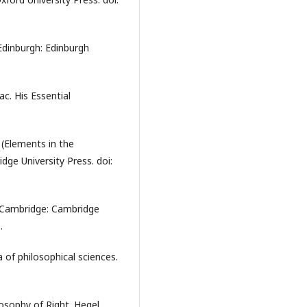
 Edinburgh: Edinburgh
c. His Essential
 (Elements in the
ge University Press. doi:
. Cambridge: Cambridge
.
a of philosophical sciences.
losophy of Right. Hegel