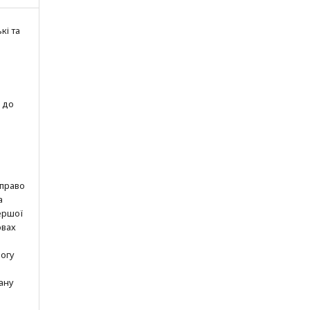
кі та
 до
 право
а
ершої
овах
могу
ану